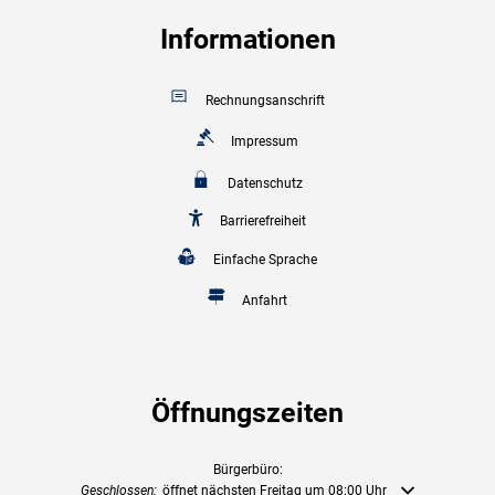
Informationen
Rechnungsanschrift
Impressum
Datenschutz
Barrierefreiheit
Einfache Sprache
Anfahrt
Öffnungszeiten
Bürgerbüro:
Klicken, um weitere Öffnungs- oder Schließzeiten auszublenden
Geschlossen:
öffnet nächsten Freitag um 08:00 Uhr