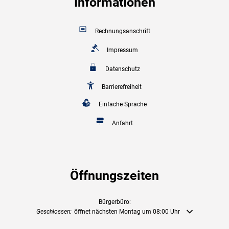
Informationen
Rechnungsanschrift
Impressum
Datenschutz
Barrierefreiheit
Einfache Sprache
Anfahrt
Öffnungszeiten
Bürgerbüro:
Klicken, um weitere Öffnungs- oder Schließzeiten auszublenden
Geschlossen:
öffnet nächsten Montag um 08:00 Uhr