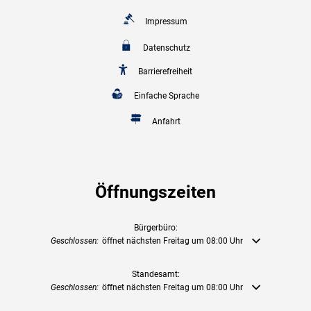
Impressum
Datenschutz
Barrierefreiheit
Einfache Sprache
Anfahrt
Öffnungszeiten
Bürgerbüro:
Klicken, um weitere Öffnungs- oder Schließzeiten auszublenden
Geschlossen:
öffnet nächsten Freitag um 08:00 Uhr
Standesamt:
Klicken, um weitere Öffnungs- oder Schließzeiten auszublenden
Geschlossen:
öffnet nächsten Freitag um 08:00 Uhr