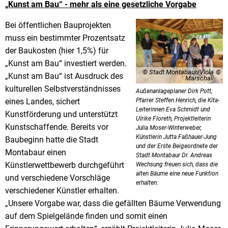
„Kunst am Bau“ - mehr als eine gesetzliche Vorgabe
Bei öffentlichen Bauprojekten
muss ein bestimmter Prozentsatz
der Baukosten (hier 1,5%) für
„Kunst am Bau“ investiert werden.
© Stadt Montabaur/Viola
„Kunst am Bau“ ist Ausdruck des
Marschall
kulturellen Selbstverständnisses
Außenanlageplaner Dirk Pott,
eines Landes, sichert
Pfarrer Steffen Henrich, die Kita-
Leiterinnen Eva Schmidt und
Kunstförderung und unterstützt
Ulrike Floreth, Projektleiterin
Kunstschaffende. Bereits vor
Julia Moser-Winterweber,
Künstlerin Jutta Faßhauer-Jung
Baubeginn hatte die Stadt
und der Erste Beigeordnete der
Montabaur einen
Stadt Montabaur Dr. Andreas
Künstlerwettbewerb durchgeführt
Wechsung freuen sich, dass die
alten Bäume eine neue Funktion
und verschiedene Vorschläge
erhalten.
verschiedener Künstler erhalten.
„Unsere Vorgabe war, dass die gefällten Bäume Verwendung
auf dem Spielgelände finden und somit einen