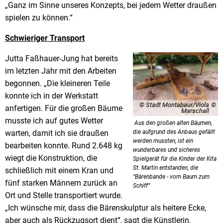
„Ganz im Sinne unseres Konzepts, bei jedem Wetter draußen
spielen zu können.“
Schwieriger Transport
Jutta Faßhauer-Jung hat bereits
im letzten Jahr mit den Arbeiten
begonnen. „Die kleineren Teile
konnte ich in der Werkstatt
© Stadt Montabaur/Viola
anfertigen. Für die großen Bäume
Marschall
musste ich auf gutes Wetter
Aus den großen alten Bäumen,
warten, damit ich sie draußen
die aufgrund des Anbaus gefällt
werden mussten, ist ein
bearbeiten konnte. Rund 2.648 kg
wunderbares und sicheres
wiegt die Konstruktion, die
Spielgerät für die Kinder der Kita
St. Martin entstanden, die
schließlich mit einem Kran und
“Bärenbande - vom Baum zum
fünf starken Männern zurück an
Schiff“
Ort und Stelle transportiert wurde.
„Ich wünsche mir, dass die Bärenskulptur als heitere Ecke,
aber auch als Rückzugsort dient“, sagt die Künstlerin.