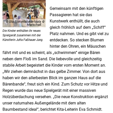
Gemeinsam mit den künftigen
Passagieren hat sie das
Kunstwerk enthüllt, die auch
© Stadt Montabaur/Viola
Marschall
gleich fröhlich auf dem „Schiff“
Die Kinder enthüllen ihr neues
Platz nahmen. Und es gibt viel zu
Spielgerät zusammen mit der
entdecken. So stecken Blumen
Künstlerin Jutta Faßhauer-Jung.
hinter den Ohren, ein Mäuschen
fährt mit und es scheint, als „schwimmen“ einige Bären
neben dem Floß im Sand. Die liebevolle und gleichzeitig
stabile Arbeit begeistert die Kinder vom ersten Moment an.
„Wir ziehen demnächst in das gelbe Zimmer. Von dort aus
haben wir den allerbesten Blick im ganzen Haus auf die
Bärenbande“, freut sich ein Kind. Zum Schutz vor Hitze und
Regen wurde das neue Spielgerät mit einer massiven
Holzüberdachung versehen. „Die neue Konstruktion ergänzt
unser naturnahes Außengelände mit dem alten
Baumbestand ideal“, berichtet Kita-Leiterin Eva Schmidt.