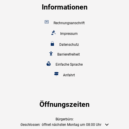
Informationen
Rechnungsanschrift
Impressum
Datenschutz
Barrierefreiheit
Einfache Sprache
Anfahrt
Öffnungszeiten
Bürgerbüro:
Klicken, um weitere Öffnungs- oder Schließzeiten auszublenden
Geschlossen:
öffnet nächsten Montag um 08:00 Uhr