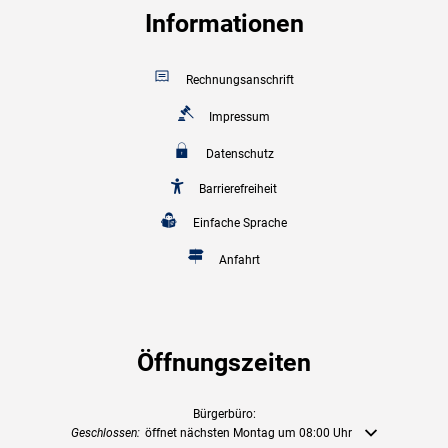
Informationen
Rechnungsanschrift
Impressum
Datenschutz
Barrierefreiheit
Einfache Sprache
Anfahrt
Öffnungszeiten
Bürgerbüro:
Klicken, um weitere Öffnungs- oder Schließzeiten auszublenden
Geschlossen:
öffnet nächsten Montag um 08:00 Uhr