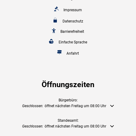
Impressum
Datenschutz
Barrierefreiheit
Einfache Sprache
Anfahrt
Öffnungszeiten
Bürgerbüro:
Klicken, um weitere Öffnungs- oder Schließzeiten auszublenden
Geschlossen:
öffnet nächsten Freitag um 08:00 Uhr
Standesamt:
Klicken, um weitere Öffnungs- oder Schließzeiten auszublenden
Geschlossen:
öffnet nächsten Freitag um 08:00 Uhr