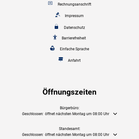
Rechnungsanschrift
Impressum
Datenschutz
Barrierefreiheit
Einfache Sprache
Anfahrt
Öffnungszeiten
Bürgerbüro:
Klicken, um weitere Öffnungs- oder Schließzeiten auszublenden
Geschlossen:
öffnet nächsten Montag um 08:00 Uhr
Standesamt:
Klicken, um weitere Öffnungs- oder Schließzeiten auszublenden
Geschlossen:
öffnet nächsten Montag um 08:00 Uhr